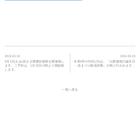
2024.05.18
2024.03.28
6月1日(土)お岩さま開運祈願祭を開催致し
令和6年4月8日(月)は、『お釈迦様の誕生日
ます。ご予約は、5月20日10時より開始致
− 花まつり献花供養』が執り行われます。
します。
一覧へ戻る