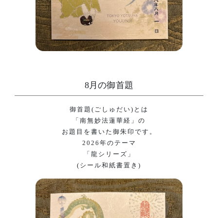
8月の御首題
御首題(ごしゅだい)とは
「南無妙法蓮華経」の
お題目を書いた御朱印です。
2026年のテーマ
「龍シリーズ」
(シール和紙書置き)