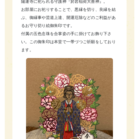
陽運寺に祀られる守護神『於岩稲荷大善神』。
お部屋にお祀りすることで、悪縁を切り、良縁を結
ぶ、御縁事や芸道上達、開運厄除などのご利益があ
るお守り切り絵御朱印です。
付属の五色念珠を合掌姿の手に掛けてお飾り下さ
い。この御朱印は本堂で一帯づつご祈願をしており
ます。