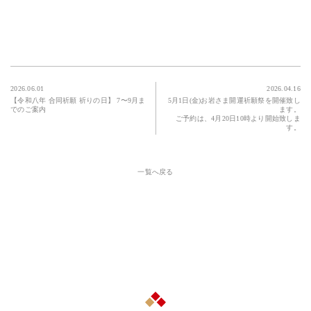
2026.06.01
2026.04.16
【令和八年 合同祈願 祈りの日】 7〜9月ま
5月1日(金)お岩さま開運祈願祭を開催致し
でのご案内
ます。
ご予約は、4月20日10時より開始致しま
す。
一覧へ戻る